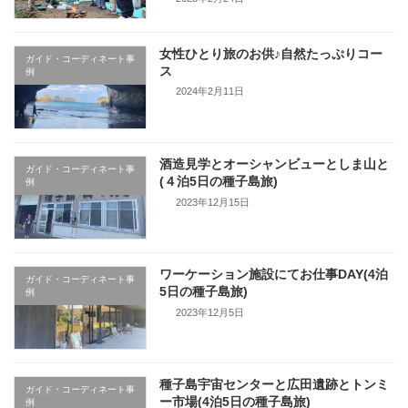
女性ひとり旅のお供♪自然たっぷりコー
ガイド・コーディネート事
ス
例
2024年2月11日
酒造見学とオーシャンビューとしま山と
ガイド・コーディネート事
(４泊5日の種子島旅)
例
2023年12月15日
ワーケーション施設にてお仕事DAY(4泊
ガイド・コーディネート事
5日の種子島旅)
例
2023年12月5日
種子島宇宙センターと広田遺跡とトンミ
ガイド・コーディネート事
ー市場(4泊5日の種子島旅)
例