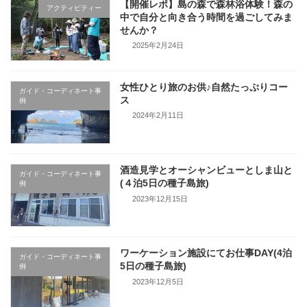
【開催レポ】島の森で森林浴体験！森の
アクティビティー
中で自分と向き合う時間を過ごしてみま
せんか？
2025年2月24日
女性ひとり旅のお供♪自然たっぷりコー
ガイド・コーディネート事
ス
例
2024年2月11日
酒造見学とオーシャンビューとしま山と
ガイド・コーディネート事
(４泊5日の種子島旅)
例
2023年12月15日
ワーケーション施設にてお仕事DAY(4泊
ガイド・コーディネート事
5日の種子島旅)
例
2023年12月5日