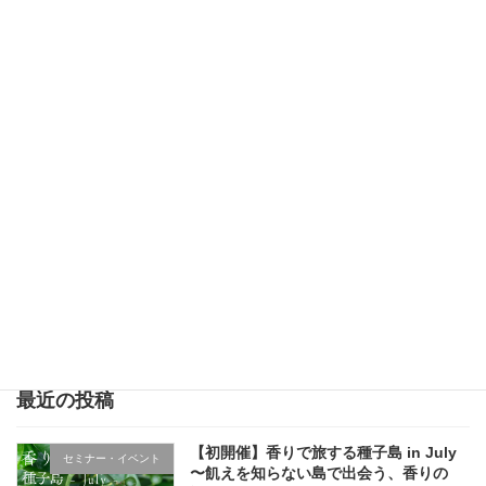
会、地域 […]
続きを読む
卒業旅行で種子島へ！女子学生の一人旅
ガイド・コーディネート事
プラン♬
例
2025年2月24日
業旅行の一人旅ということで、関西から種子島
へお越しくださったHさんの旅を一日コーディ
ネートさせていただきました。 事前にご連絡を
いただいてから一度オンラインでミーティング
をさせていただき、時間と予算に合わせてHさ
んのやっ […]
続きを読む
最近の投稿
【初開催】香りで旅する種子島 in July
セミナー・イベント
〜飢えを知らない島で出会う、香りの